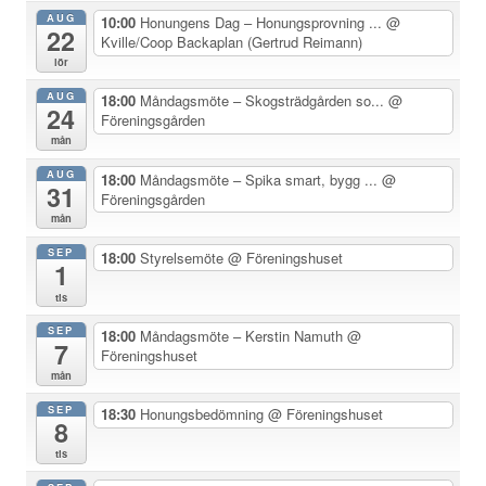
AUG
10:00
Honungens Dag – Honungsprovning ...
@
22
Kville/Coop Backaplan (Gertrud Reimann)
lör
AUG
18:00
Måndagsmöte – Skogsträdgården so...
@
24
Föreningsgården
mån
AUG
18:00
Måndagsmöte – Spika smart, bygg ...
@
31
Föreningsgården
mån
SEP
18:00
Styrelsemöte
@ Föreningshuset
1
tis
SEP
18:00
Måndagsmöte – Kerstin Namuth
@
7
Föreningshuset
mån
SEP
18:30
Honungsbedömning
@ Föreningshuset
8
tis