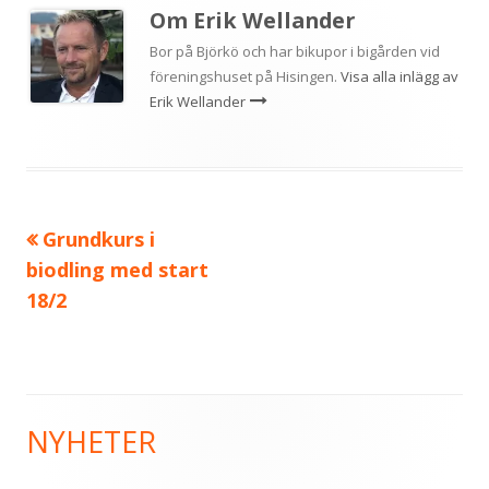
Om
Erik Wellander
Bor på Björkö och har bikupor i bigården vid
föreningshuset på Hisingen.
Visa alla inlägg av
Erik Wellander
Föregående
Grundkurs i
Inläggsnavigering
artikel:
biodling med start
18/2
NYHETER
Primär