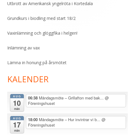
sidopanel
Utbrott av Amerikansk yngelröta i Kortedala
Grundkurs i biodling med start 18/2
Vaxinlämning och glöggfika i helgen!
Inlämning av vax
Lämna in honung på årsmötet
KALENDER
AUG
06:38
Måndagsmöte – Grillafton med bak...
@
10
Föreningshuset
mån
AUG
18:00
Måndagsmöte – Hur invintrar vi b...
@
17
Föreningshuset
mån