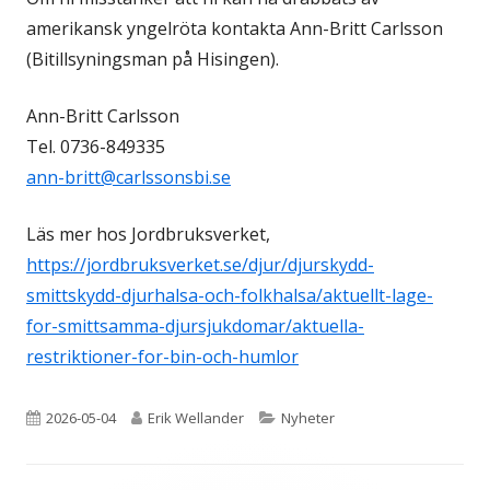
amerikansk yngelröta kontakta Ann-Britt Carlsson
(Bitillsyningsman på Hisingen).
Ann-Britt Carlsson
Tel. 0736-849335
ann-britt@carlssonsbi.se
Läs mer hos Jordbruksverket,
https://jordbruksverket.se/djur/djurskydd-
smittskydd-djurhalsa-och-folkhalsa/aktuellt-lage-
for-smittsamma-djursjukdomar/aktuella-
restriktioner-for-bin-och-humlor
Publicerat
Författare
Kategorier
2026-05-04
Erik Wellander
Nyheter
den