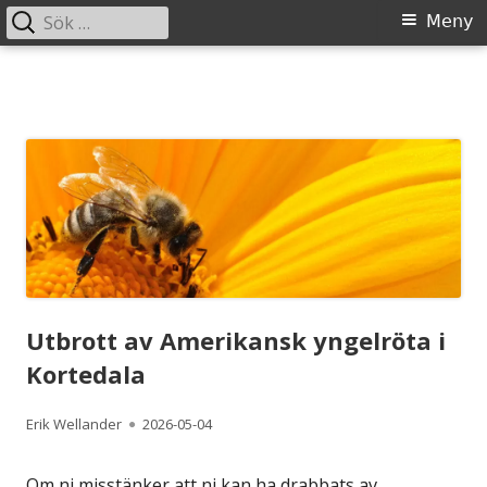
Sök
Primär
Meny
efter:
meny
Gå
till
innehåll
Utbrott av Amerikansk yngelröta i
Kortedala
Författare
Publicerat
Erik Wellander
2026-05-04
den
Om ni misstänker att ni kan ha drabbats av